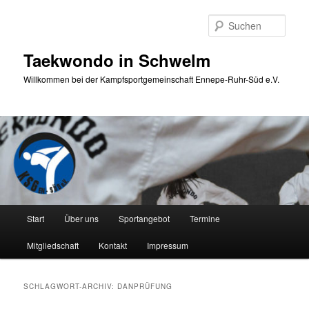
Zum
Zum
primären
sekundären
Such
Inhalt
Inhalt
springen
springen
Taekwondo in Schwelm
Willkommen bei der Kampfsportgemeinschaft Ennepe-Ruhr-Süd e.V.
Hauptmenü
Start
Über uns
Sportangebot
Termine
Mitgliedschaft
Kontakt
Impressum
SCHLAGWORT-ARCHIV:
DANPRÜFUNG